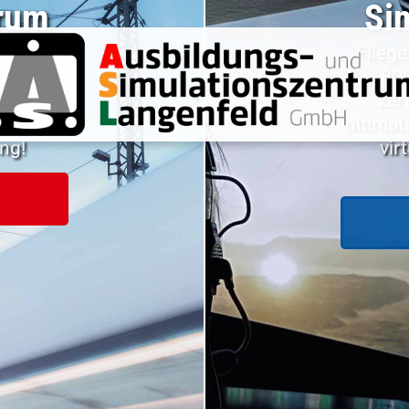
rum
Si
Schiene
Flieg
 Traum?
800
 Job als
zer
rte noch
ultimat
ng!
vir