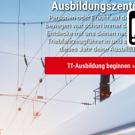
Ausbildungszent
Personen oder Fracht auf der 
bewegen war schon immer dein
Entdecke mit uns deinen neuen
Triebfahrzeugführer:in und sta
dieses Jahr deine Ausbildu
Tf-Ausbildung beginnen »