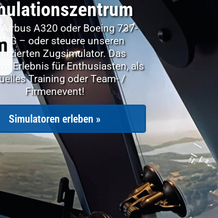
mulationszentrum
e Airbus A320 oder Boeing 737-
NG – oder steuere unseren
tifizierten Zugsimulator. Das
ive Erlebnis für Enthusiasten, als
tuelles Training oder Team- /
Firmenevent!
Simulatoren erleben »